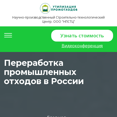
Научно-производственный Строительно-технологический
Центр. ООО "НПСТЦ"
Toggle
Узнать стоимость
navigation
Видеоконференция
Переработка
промышленных
отходов в России