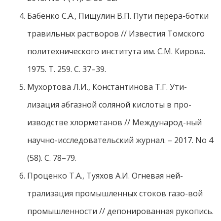
Бабенко С.А., Пищулин В.П. Пути перера-ботки
травильных растворов // Известия Томского
политехнического института им. С.М. Кирова.
1975. Т. 259. С. 37–39.
Мухортова Л.И., Константинова Т.Г. Ути-
лизация абгазной соляной кислоты в про-
изводстве хлорметанов // Международ-ный
научно-исследовательский журнал. – 2017. No 4
(58). С. 78–79.
Проценко Т.А., Туяхов А.И. Огневая ней-
трализация промышленных стоков газо-вой
промышленности // депонированная рукопись.