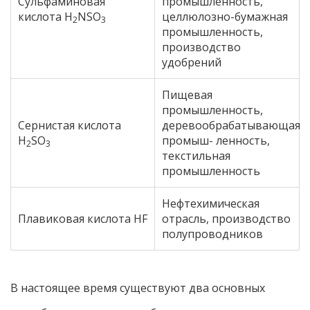
Сульфаминовая
промышленность,
кислота H
NSO
целлюлозно-бумажная
2
3
промышленность,
производство
удобрений
Пищевая
промышленность,
Сернистая кислота
деревообрабатывающая
H
SO
промыш- ленность,
2
3
текстильная
промышленность
Нефтехимическая
Плавиковая кислота HF
отрасль, производство
полупроводников
В настоящее время существуют два основных