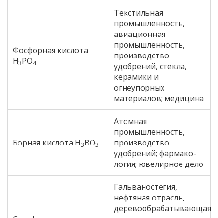
Текстильная
промышленность,
авиационная
промышленность,
Фосфорная кислота
производство
H
PO
3
4
удобрений, стекла,
керамики и
огнеупорных
материалов; медицина
Атомная
промышленность,
Борная кислота H
BO
производство
3
3
удобрений; фармако-
логия; ювелирное дело
Гальваностегия,
нефтяная отрасль,
деревообрабатывающая