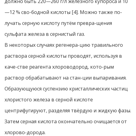
должно быть 220—260 г/л железного купороса и 10
—12 % сво-бодной кислоты [4]. Можно также по-
лучать серную кислоту путём превра-щения
сульфата железа в сернистый газ.
В некоторых случаях регенера-цию травильного
раствора серной кислоты проводят, используя в
каче-стве реагента хлороводород, кото-рым
раствор обрабатывают на стан-ции выпаривания.
Образующуюся суспензию кристаллических частиц
хлористого железа в серной кислоте
центрифугируют, разделяя твёрдую и жидкую фазы.
Затем серная кислота окончательно очищается от
хлорово-дорода.