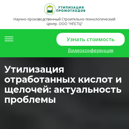
Научно-производственный Строительно-технологический
Центр. ООО "НПСТЦ"
Toggle
Узнать стоимость
navigation
Видеоконференция
Утилизация
отработанных кислот и
щелочей: актуальность
проблемы