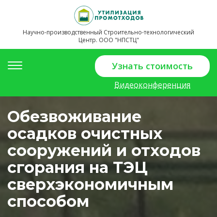
Научно-производственный Строительно-технологический
Центр. ООО "НПСТЦ"
Toggle
Узнать стоимость
navigation
Видеоконференция
Обезвоживание
осадков очистных
сооружений и отходов
сгорания на ТЭЦ
сверхэкономичным
способом