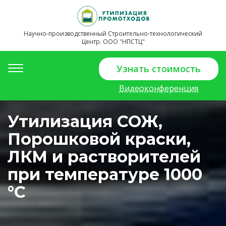
Научно-производственный Строительно-технологический
Центр. ООО "НПСТЦ"
Toggle
Узнать стоимость
navigation
Видеоконференция
Утилизация СОЖ,
Порошковой краски,
ЛКМ и растворителей
при температуре 1000
°С